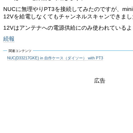
ゲ
NUCに無理やりPT3を接続してみたのですが、mini-
ー
12Vを給電しなくてもチャンネルスキャンできまし
シ
12Vはアンテナへの電源供給にのみ使われているよ
ョ
続報
ン
関連コンテンツ
に
NUC(D33217GKE) in 自作ケース（ダイソー） with PT3
飛
広告
ぶ