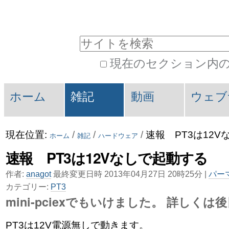
コ
パ
ン
ー
サイトを検索
テ
ソ
現在のセクション内
ン
ナ
詳
ツ
ル
セ
細
ホーム
雑記
動画
ウェブ
に
ツ
検
ク
索
飛
ー
シ
現在位置:
/
/
/
速報 PT3は12
ホーム
雑記
ハードウェア
ぶ
ル
ョ
速報 PT3は12Vなしで起動する
|
ン
作者:
anagot
最終変更日時 2013年04月27日 20時25分 |
パー
ナ
カテゴリー:
PT3
mini-pciexでもいけました。 詳しくは
ビ
PT3は12V電源無しで動きます。