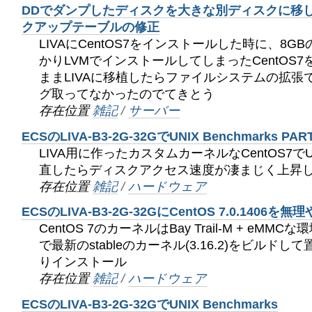
DDでダンプしたディスクを大きな別ディスクに移し
クアップテーブルの修正
LIVAにCentOS7をインストールした時に、8
かりLVMでインストールしてしまったCentOS
ままLIVAに移植したらファイルシステムの拡張
グ取ってなかったのでてきとう
存在位置
雑記
/
サーバー
ECSのLIVA-B3-2G-32GでUNIX Benchmarks 
LIVA用に作ったカスタムカーネルなCentOS7でUNI
直したらディスクアクセス速度が凄まじく上昇
存在位置
雑記
/
ハードウェア
ECSのLIVA-B3-2G-32GにCentOS 7.0.1406
CentOS 7のカーネルはBay Trail-M + eM
で最新のstableのカーネル(3.16.2)をビルド
りインストール
存在位置
雑記
/
ハードウェア
ECSのLIVA-B3-2G-32GでUNIX Benchmarks