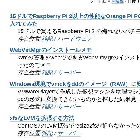
ゲ
ソート基準
関連性
·
日付（
ー
15ドルでRaspberry Pi 2以上の性能なOrange Pi 
シ
入れてみた
15ドルで買えるRaspberry Pi 2 の侮れない
ョ
存在位置
雑記
/
ハードウェア
ン
WebVirtMgrのインストールメモ
kvmの管理をwebでできるWebVirtMgrのイ
に
ったのでメモ
存在位置
雑記
/
サーバー
飛
Windows環境でvmdkをddのイメージ（RAW）
ぶ
VMwarePlayerで作成した仮想マシンを物理マ
ddの形式に変換できないものかと探した結果見つ
存在位置
雑記
/
サーバー
xfsなLVMを拡張する方法
CentOS7のLVM拡張でresize2fsが通らなかっ
存在位置
雑記
/
サーバー