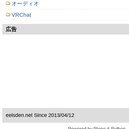
オーディオ
VRChat
広告
eelsden.net Since 2013/04/12
Powered by Plone & Python