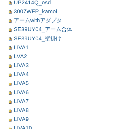
UP2414Q_osd
3007WFP_kamoi
アームwithアダプタ
SE39UY04_アーム合体
SE39UY04_壁掛け
LIVA1
LVA2
LIVA3
LIVA4
LIVA5
LIVA6
LIVA7
LIVA8
LIVA9
LIVA10