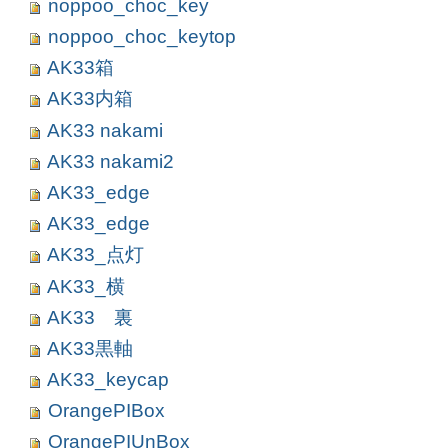
noppoo_choc_key
noppoo_choc_keytop
AK33箱
AK33内箱
AK33 nakami
AK33 nakami2
AK33_edge
AK33_edge
AK33_点灯
AK33_横
AK33 裏
AK33黒軸
AK33_keycap
OrangePIBox
OrangePIUnBox