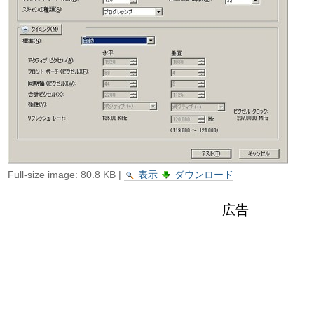
ゲ
ー
シ
ョ
ン
に
飛
Full-size image:
80.8 KB
|
表示
ダウンロード
ぶ
広告