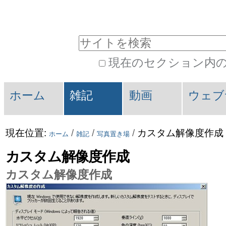
コ
パ
ン
ー
サイトを検索
テ
ソ
現在のセクション内
ン
ナ
詳
ツ
ル
セ
細
ホーム
雑記
動画
ウェブ
に
ツ
検
ク
索
飛
ー
シ
現在位置:
/
/
/
カスタム解像度作成
ホーム
雑記
写真置き場
ぶ
ル
ョ
カスタム解像度作成
|
ン
カスタム解像度作成
ナ
ビ