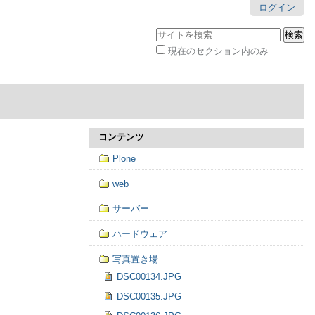
ログイン
サイトを検索
現在のセクション内のみ
詳
細
検
索
コンテンツ
Plone
web
サーバー
ハードウェア
写真置き場
DSC00134.JPG
DSC00135.JPG