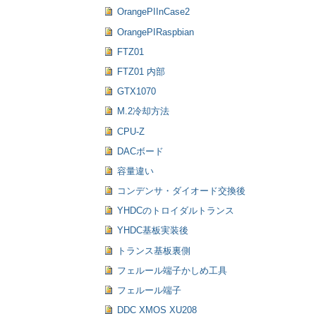
OrangePIInCase2
OrangePIRaspbian
FTZ01
FTZ01 内部
GTX1070
M.2冷却方法
CPU-Z
DACボード
容量違い
コンデンサ・ダイオード交換後
YHDCのトロイダルトランス
YHDC基板実装後
トランス基板裏側
フェルール端子かしめ工具
フェルール端子
DDC XMOS XU208