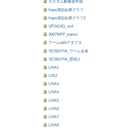
カスタム解像度作成
fraps測定結果グラフ
fraps測定結果グラフ2
UP2414Q_osd
3007WFP_kamoi
アームwithアダプタ
SE39UY04_アーム合体
SE39UY04_壁掛け
LIVA1
LVA2
LIVA3
LIVA4
LIVA5
LIVA6
LIVA7
LIVA8