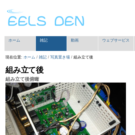
コ
パ
ン
ー
テ
ソ
ン
ナ
ツ
ル
に
ツ
セ
飛
ー
ホーム
雑記
動画
ウェブサービス
ク
ぶ
ル
シ
|
現在位置:
ホーム
/
雑記
/
写真置き場
/
組み立て後
ョ
ナ
ン
ビ
組み立て後
ゲ
ー
組み立て後俯瞰
シ
ョ
ン
に
飛
ぶ