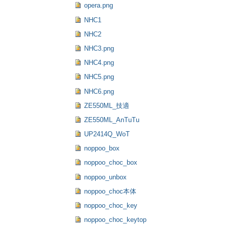
opera.png
NHC1
NHC2
NHC3.png
NHC4.png
NHC5.png
NHC6.png
ZE550ML_技適
ZE550ML_AnTuTu
UP2414Q_WoT
noppoo_box
noppoo_choc_box
noppoo_unbox
noppoo_choc本体
noppoo_choc_key
noppoo_choc_keytop