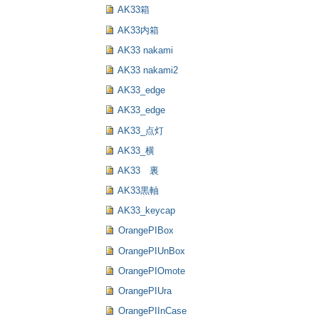
AK33箱
AK33内箱
AK33 nakami
AK33 nakami2
AK33_edge
AK33_edge
AK33_点灯
AK33_横
AK33 裏
AK33黒軸
AK33_keycap
OrangePIBox
OrangePIUnBox
OrangePIOmote
OrangePIUra
OrangePIInCase