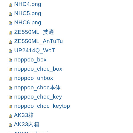
NHC4.png
NHC5.png
NHC6.png
ZE550ML_技適
ZE550ML_AnTuTu
UP2414Q_WoT
noppoo_box
noppoo_choc_box
noppoo_unbox
noppoo_choc本体
noppoo_choc_key
noppoo_choc_keytop
AK33箱
AK33内箱