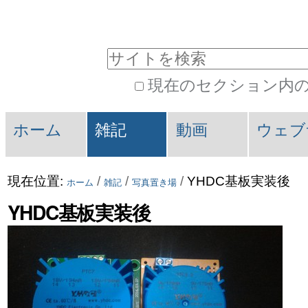
コ
パ
ン
ー
サイトを検索
テ
ソ
現在のセクション内
ン
ナ
詳
ツ
ル
セ
細
ホーム
雑記
動画
ウェブ
に
ツ
検
ク
索
飛
ー
シ
現在位置:
/
/
/
YHDC基板実装後
ホーム
雑記
写真置き場
ぶ
ル
ョ
YHDC基板実装後
|
ン
ナ
ビ