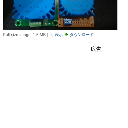
ゲ
ー
シ
ョ
Full-size image:
1.5 MB
|
表示
ダウンロード
ン
広告
に
飛
ぶ