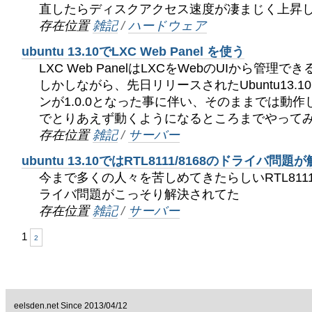
直したらディスクアクセス速度が凄まじく上昇
存在位置
雑記
/
ハードウェア
ubuntu 13.10でLXC Web Panel を使う
LXC Web PanelはLXCをWebのUIから管
しかしながら、先日リリースされたUbuntu13.1
ンが1.0.0となった事に伴い、そのままでは動作
でとりあえず動くようになるところまでやって
存在位置
雑記
/
サーバー
ubuntu 13.10ではRTL8111/8168のドライバ問
今まで多くの人々を苦しめてきたらしいRTL8111系の
ライバ問題がこっそり解決されてた
存在位置
雑記
/
サーバー
1
2
eelsden.net Since 2013/04/12