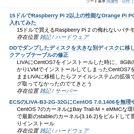
ゲ
ソート基準
関連性
·
日付（
ー
15ドルでRaspberry Pi 2以上の性能なOrange Pi 
シ
入れてみた
15ドルで買えるRaspberry Pi 2 の侮れない
ョ
存在位置
雑記
/
ハードウェア
ン
DDでダンプしたディスクを大きな別ディスクに移し
クアップテーブルの修正
に
LIVAにCentOS7をインストールした時に、8
かりLVMでインストールしてしまったCentOS
飛
ままLIVAに移植したらファイルシステムの拡張
ぶ
グ取ってなかったのでてきとう
存在位置
雑記
/
サーバー
ECSのLIVA-B3-2G-32GにCentOS 7.0.1406
CentOS 7のカーネルはBay Trail-M + eM
で最新のstableのカーネル(3.16.2)をビルド
りインストール
存在位置
雑記
/
ハードウェア