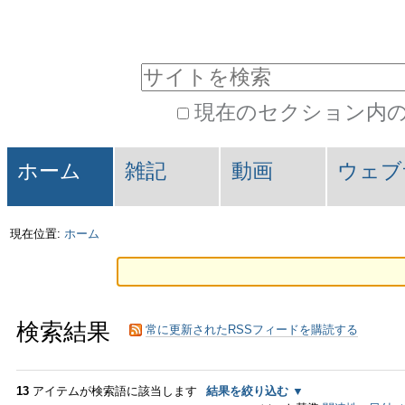
コ
パ
ン
ー
サイトを検索
テ
ソ
現在のセクション内
ン
ナ
詳
ツ
ル
セ
細
ホーム
雑記
動画
ウェブ
に
ツ
検
ク
索
飛
ー
シ
現在位置:
ホーム
ぶ
ル
ョ
|
ン
検索結果
ナ
常に更新されたRSSフィードを購読する
ビ
13
アイテムが検索語に該当します
結果を絞り込む