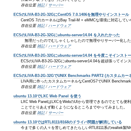
存在位置
雑記
/
サーバー
ECSのLIVA-B3-2G-32GにCentOS 7.0.1406を無理やりインストール
CentOS 7のカーネルはBay Trail-M + eMMCな環境に対
存在位置
雑記
/
ハードウェア
ECSのLIVA-B3-2G-32Gにubuntu-server14.04 を入れたかった
無理だったのでむしゃくしゃしたので無理やりサーバー化した
存在位置
雑記
/
ハードウェア
ECSのLIVA-B3-2G-32Gにubuntu-server14.04 を今度こそインスト
ECSのLIVA-B3-2G-32Gにubuntu-server14.04を超頑張ってイ
存在位置
雑記
/
ハードウェア
ECSのLIVA-B3-2G-32GでUNIX Benchmarks PART2 (カスタムカ
LIVA用に作ったカスタムカーネルなCentOS7でUNIX Ben
存在位置
雑記
/
ハードウェア
ubuntu 13.10でLXC Web Panel を使う
LXC Web PanelはLXCをWebのUIから管理できるのでとて
ことでとりあえず動くようになるところまでやってみました。
存在位置
雑記
/
サーバー
ubuntu 13.10ではRTL8111/8168のドライバ問題が解消している
今まで多くの人々を苦しめてきたらしいRTL8111系のrealtek