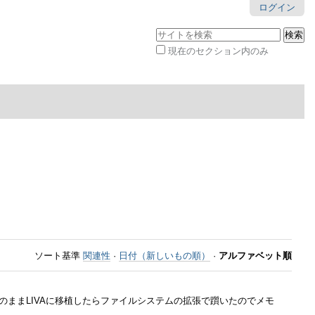
ログイン
サイトを検索
現在のセクション内のみ
詳
細
検
索
ソート基準
関連性
·
日付（新しいもの順）
·
アルファベット順
でそのままLIVAに移植したらファイルシステムの拡張で躓いたのでメモ