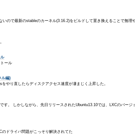
応していないので最新のstableのカーネル(3.16.2)をビルドして置き換えることで
。
ール
ンストール
ーネル編)
chmarksをやり直したらディスクアクセス速度が凄まじく上昇した。
も便利です。 しかしながら、先日リリースされたUbuntu13.10では、LXCの
製NICのドライバ問題がこっそり解決されてた