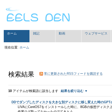
コ
パ
ン
ー
テ
ソ
ン
ナ
ツ
ル
に
ツ
セ
飛
ー
ホーム
雑記
動画
ウェブサービス
ク
ぶ
ル
シ
|
現在位置:
ホーム
ョ
ナ
ン
ビ
ゲ
ー
シ
検索結果
常に更新されたRSSフィードを購読する
ョ
ン
に
飛
10
アイテムが検索語に該当します
結果を絞り込む
ぶ
DDでダンプしたディスクを大きな別ディスクに移し変えた時のGPT
LIVAにCentOS7をインストールした時に、8GBの仮想ディ
作業ログ取ってなかったのでてきとう