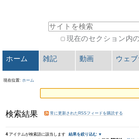
コ
パ
ン
ー
サイトを検索
テ
ソ
現在のセクション内
ン
ナ
詳
ツ
ル
セ
細
ホーム
雑記
動画
ウェブ
に
ツ
検
ク
索
飛
ー
シ
現在位置:
ホーム
ぶ
ル
ョ
|
ン
検索結果
ナ
常に更新されたRSSフィードを購読する
ビ
4
アイテムが検索語に該当します
結果を絞り込む