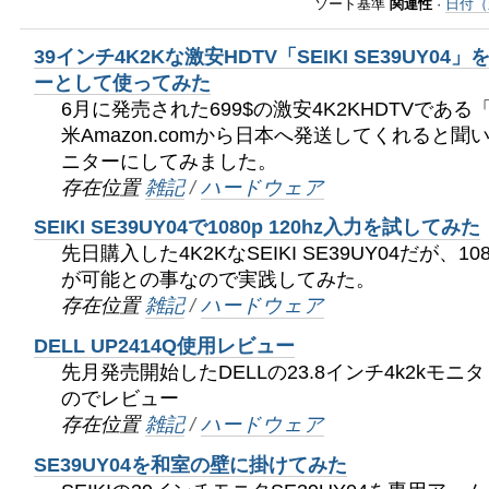
ゲ
ソート基準
関連性
·
日付（
ー
39インチ4K2Kな激安HDTV「SEIKI SE39UY0
シ
ーとして使ってみた
6月に発売された699$の激安4K2KHDTVである「SE
ョ
米Amazon.comから日本へ発送してくれると
ニターにしてみました。
ン
存在位置
雑記
/
ハードウェア
に
SEIKI SE39UY04で1080p 120hz入力を試してみた
先日購入した4K2KなSEIKI SE39UY04だが、10
飛
が可能との事なので実践してみた。
ぶ
存在位置
雑記
/
ハードウェア
DELL UP2414Q使用レビュー
先月発売開始したDELLの23.8インチ4k2kモニタ
のでレビュー
存在位置
雑記
/
ハードウェア
SE39UY04を和室の壁に掛けてみた