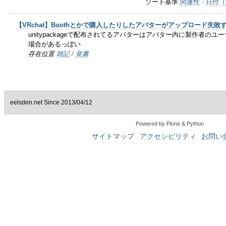
ゲ
ソート基準
関連性
·
日付（
ー
【VRchat】Boothとかで購入したりしたアバターがアップロード失敗
unitypackageで配布されてるアバターはアバター内に製作者の
シ
場合があるっぽい
存在位置
雑記
/
覚書
ョ
ン
に
eelsden.net Since 2013/04/12
飛
Powered by Plone & Python
サイトマップ
アクセシビリティ
お問い
ぶ