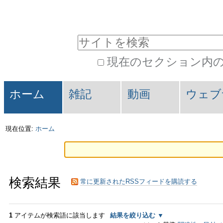
コ
パ
ン
ー
サイトを検索
テ
ソ
現在のセクション内
ン
ナ
詳
ツ
ル
セ
細
ホーム
雑記
動画
ウェブ
に
ツ
検
ク
索
飛
ー
シ
現在位置:
ホーム
ぶ
ル
ョ
|
ン
検索結果
ナ
常に更新されたRSSフィードを購読する
ビ
1
アイテムが検索語に該当します
結果を絞り込む