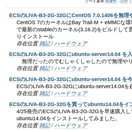
ゲ
ソート基準
関連性
·
日付（
ー
ECSのLIVA-B3-2G-32GにCentOS 7.0.1406
シ
CentOS 7のカーネルはBay Trail-M + eM
で最新のstableのカーネル(3.16.2)をビルド
ョ
りインストール
存在位置
雑記
/
ハードウェア
ン
ECSのLIVA-B3-2G-32Gにubuntu-server14.0
に
無理だったのでむしゃくしゃしたので無理やり
存在位置
雑記
/
ハードウェア
飛
ECSのLIVA-B3-2G-32Gにubuntu-server14.
ぶ
ECSのLIVA-B3-2G-32Gにubuntu-server1
存在位置
雑記
/
ハードウェア
ECSのLIVA-B3-2G-32Gを買ってubuntu14.0
4/25発売のECSのLIVA-B3-2G-32Gを早速購
ubuntu14.04をインストールしてみました。
存在位置
雑記
/
ハードウェア