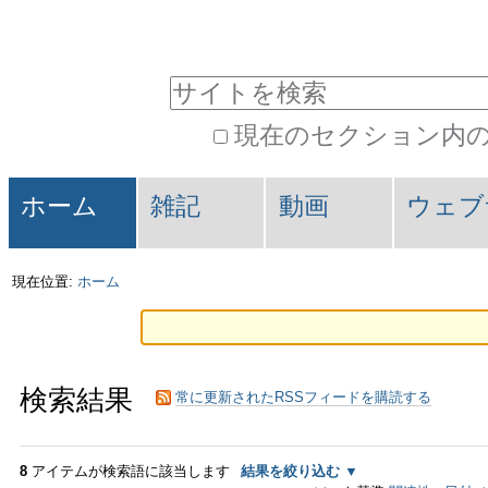
コ
パ
ン
ー
サイトを検索
テ
ソ
現在のセクション内
ン
ナ
詳
ツ
ル
セ
細
ホーム
雑記
動画
ウェブ
に
ツ
検
ク
索
飛
ー
シ
現在位置:
ホーム
ぶ
ル
ョ
|
ン
検索結果
ナ
常に更新されたRSSフィードを購読する
ビ
8
アイテムが検索語に該当します
結果を絞り込む